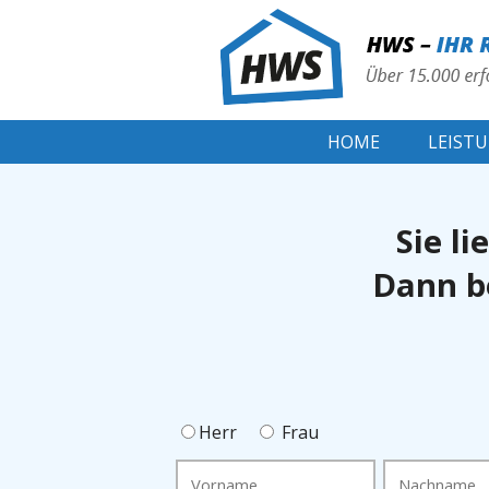
HOME
LEIST
Sie l
Dann be
Herr
Frau
Vorname
Nachname