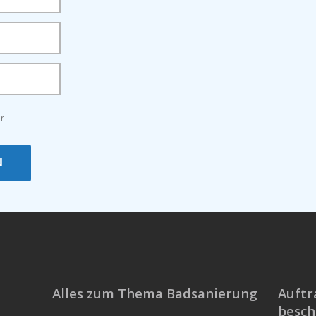
r
N
Alles zum Thema Badsanierung
Auftr
besch